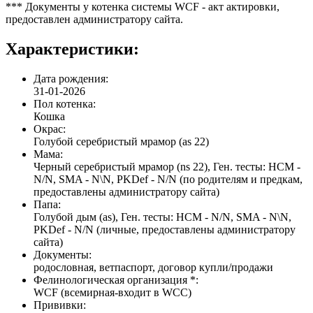
*** Документы у котенка системы WCF - акт актировки,
предоставлен администратору сайта.
Характеристики:
Дата рождения:
31-01-2026
Пол котенка:
Кошка
Окрас:
Голубой серебристый мрамор (as 22)
Мама:
Черный серебристый мрамор (ns 22), Ген. тесты: HCM -
N/N, SMA - N\N, PKDef - N/N (по родителям и предкам,
предоставлены администратору сайта)
Папа:
Голубой дым (as), Ген. тесты: HCM - N/N, SMA - N\N,
PKDef - N/N (личные, предоставлены администратору
сайта)
Документы:
родословная, ветпаспорт, договор купли/продажи
Фелинологическая организация *:
WCF (всемирная-входит в WCC)
Прививки: