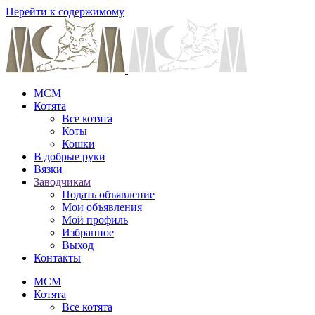
Перейти к содержимому
MCM
Котята
Все котята
Коты
Кошки
В добрые руки
Вязки
Заводчикам
Подать объявление
Мои объявления
Мой профиль
Избранное
Выход
Контакты
MCM
Котята
Все котята